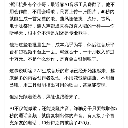
浙江杭州有个小哥，最近靠AI音乐工具赚翻了。他不
用会作曲、不用会唱歌，只要上传一张图片，40秒内
就能生成一首完整的歌。曲风随便挑，流行、古风、
电子啥都行，连人声都逼真得跟真人唱的一样——你
听半天，根本分不清是AI还是专业歌手。
他把这些歌批量生产，成本几乎为零，然后往音乐平
台和短视频平台上一丢。就这么干，一个月收入超过
十万元。不是什么炒作，是真金白银到账了。
这事说明啥？AI生成音乐的市场已经开始跑起来。越
来越多的内容创作者发现，不用花钱请编曲、不用自
己吼，用工具就能搞出可用的歌曲，甚至能变现。
但别光顾着羡慕，风险也跟着来了。
AI不仅能做歌，还能克隆声音。诈骗分子只要截取你5
秒的通话音频，就能复制出你的声音。有人接了个冒
充亲友的电话，10分钟之内被骗了430万。