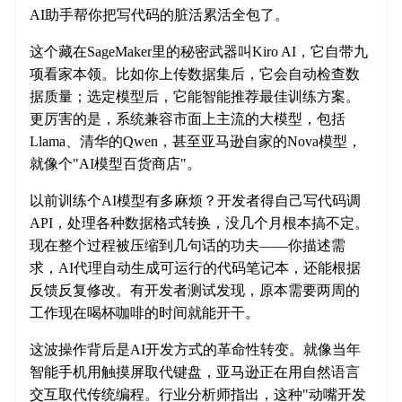
AI助手帮你把写代码的脏活累活全包了。
这个藏在SageMaker里的秘密武器叫Kiro AI，它自带九
项看家本领。比如你上传数据集后，它会自动检查数
据质量；选定模型后，它能智能推荐最佳训练方案。
更厉害的是，系统兼容市面上主流的大模型，包括
Llama、清华的Qwen，甚至亚马逊自家的Nova模型，
就像个"AI模型百货商店"。
以前训练个AI模型有多麻烦？开发者得自己写代码调
API，处理各种数据格式转换，没几个月根本搞不定。
现在整个过程被压缩到几句话的功夫——你描述需
求，AI代理自动生成可运行的代码笔记本，还能根据
反馈反复修改。有开发者测试发现，原本需要两周的
工作现在喝杯咖啡的时间就能开干。
这波操作背后是AI开发方式的革命性转变。就像当年
智能手机用触摸屏取代键盘，亚马逊正在用自然语言
交互取代传统编程。行业分析师指出，这种"动嘴开发