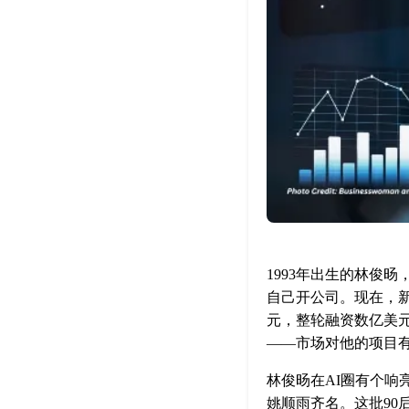
1993年出生的林俊
自己开公司。现在，新
元，整轮融资数亿美
——市场对他的项目
林俊旸在AI圈有个响
姚顺雨齐名。这批90