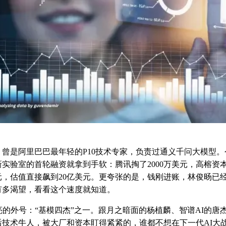
旸，曾是阿里巴巴最年轻的P10技术专家，负责过通义千问大模型
实验室的首轮融资就拿到手软：腾讯掏了2000万美元，高榕资
元，估值直接飙到20亿美元。更夸张的是，钱刚进账，林俊旸已
有多渴望，看看这个速度就知道。
亮的外号：“基模四杰”之一。跟月之暗面的杨植麟、智谱AI的唐
后技术牛人，被大厂和资本盯得紧紧的，谁都不想在下一代AI大