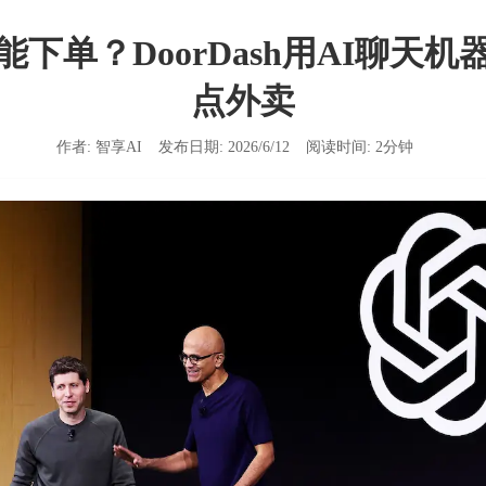
下单？DoorDash用AI聊天
点外卖
作者:
智享AI
发布日期:
2026/6/12
阅读时间:
2
分钟