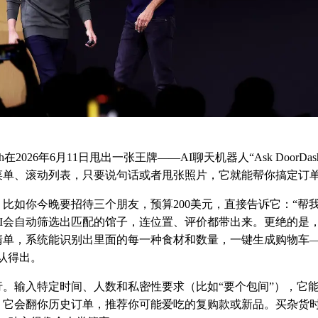
sh在2026年6月11日甩出一张王牌——AI聊天机器人“Ask DoorD
菜单、滚动列表，只要说句话或者甩张照片，它就能帮你搞定订
比如你今晚要招待三个朋友，预算200美元，直接告诉它：“帮
”AI会自动筛选出匹配的馆子，连位置、评价都带出来。更绝的是
清单，系统能识别出里面的每一种食材和数量，一键生成购物车—
认得出。
行。输入特定时间、人数和私密性要求（比如“要个包间”），它
：它会翻你历史订单，推荐你可能爱吃的复购款或新品。买杂货时