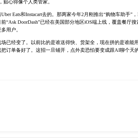
，贴心得像个人类管家。
r Eats和Instacart去的。那两家今年2月刚推出“购物车助手”，
“Ask DoorDash”已经在美国部分地区iOS端上线，覆盖餐
更多用户。
战场已经变了。以前比的是谁送得快、货架全，现在拼的是谁能用
就把订单备好了。这招一旦铺开，点外卖恐怕要变成跟AI聊个天