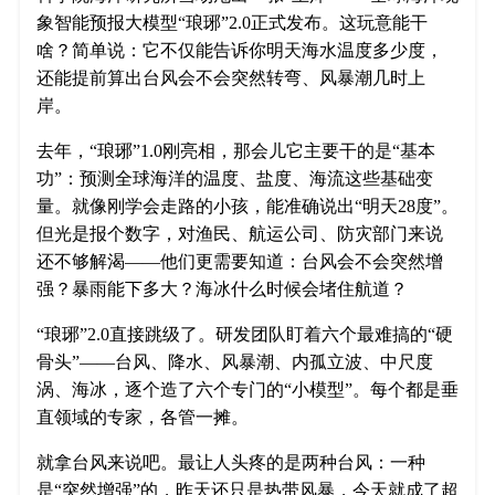
象智能预报大模型“琅琊”2.0正式发布。这玩意能干
啥？简单说：它不仅能告诉你明天海水温度多少度，
还能提前算出台风会不会突然转弯、风暴潮几时上
岸。
去年，“琅琊”1.0刚亮相，那会儿它主要干的是“基本
功”：预测全球海洋的温度、盐度、海流这些基础变
量。就像刚学会走路的小孩，能准确说出“明天28度”。
但光是报个数字，对渔民、航运公司、防灾部门来说
还不够解渴——他们更需要知道：台风会不会突然增
强？暴雨能下多大？海冰什么时候会堵住航道？
“琅琊”2.0直接跳级了。研发团队盯着六个最难搞的“硬
骨头”——台风、降水、风暴潮、内孤立波、中尺度
涡、海冰，逐个造了六个专门的“小模型”。每个都是垂
直领域的专家，各管一摊。
就拿台风来说吧。最让人头疼的是两种台风：一种
是“突然增强”的，昨天还只是热带风暴，今天就成了超