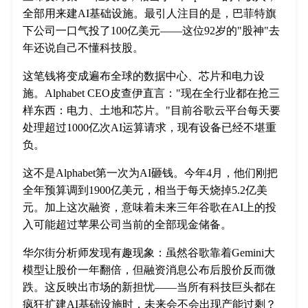
全部用来建AI基础设施。最引人注目的是，巴菲特旗
下公司一口气投了100亿美元——这位92岁的"股神"去
年还说自己不懂科技股。
这笔钱将变成遍布全球的数据中心、芯片和电力设
施。Alphabet CEO皮查伊直言："现在全行业都在抢三
样东西：电力、土地和芯片。"目前谷歌云平台每天要
处理超过1000亿次AI运算请求，现有设备已经不堪重
负。
这不是Alphabet第一次为AI砸钱。今年4月，他们刚把
全年预算调到1900亿美元，相当于每天烧掉5.2亿美
元。加上这次融资，意味着未来三年谷歌在AI上的投
入可能超过苹果公司当前的全部现金储备。
华尔街分析师发现有趣现象：虽然谷歌靠着Gemini大
模型让股价一年翻倍，但融资消息公布后股价反而微
跌。这反映出市场的新担忧——当所有科技巨头都在
疯狂扩建AI基础设施时，未来会不会出现产能过剩？