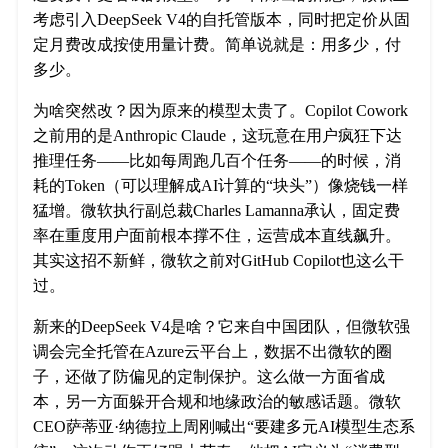
考虑引入DeepSeek V4的自托管版本，同时把定价从固
定月费改成按使用量计费。简单说就是：用多少，付
多少。
为啥突然改？因为原来的模型太贵了。Copilot Cowork
之前用的是Anthropic Claude，这玩意在用户疯狂下达
推理任务——比如每周跑几百个任务——的时候，消
耗的Token（可以理解成AI计算的“块头”）像烧钱一样
猛增。微软执行副总裁Charles Lamanna承认，固定费
率在重度用户面前根本撑不住，运营成本直线飙升。
其实这招不新鲜，微软之前对GitHub Copilot也这么干
过。
新来的DeepSeek V4是啥？它来自中国团队，但微软强
调会完全托管在Azure云平台上，数据不出微软的圈
子，还做了防偏见的定制保护。这么做一方面省成
本，另一方面躲开合规和地缘政治的敏感话题。微软
CEO萨蒂亚·纳德拉上周刚喊出“要建多元AI模型生态系