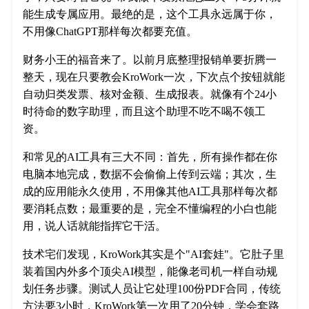
能生成专属应用。最绝的是，这个工具永远属于你，
不用像ChatGPT那样每次都要充值。
财务小王的福音来了。以前月底整理报销单要折腾一
整天，现在只要教会KroWork一次，下次点个按钮就能
自动归类发票、核对金额、生成报表。就像有个24小
时待命的数字助理，而且这个助理不吃不喝不领工
资。
和常见的AI工具有三大不同：首先，所有操作都在你
电脑本地完成，数据不会偷偷上传到云端；其次，生
成的应用能永久使用，不用像其他AI工具那样每次都
要消耗点数；最重要的是，完全不懂编程的小白也能
用，说人话就能指挥它干活。
技术宅们发现，KroWork其实是个"AI套娃"。它肚子里
装着国内外多个顶尖AI模型，能像老司机一样自动规
划任务步骤。测试人员让它处理100份PDF合同，传统
方法要3小时，KroWork第一次用了20分钟，学会套路