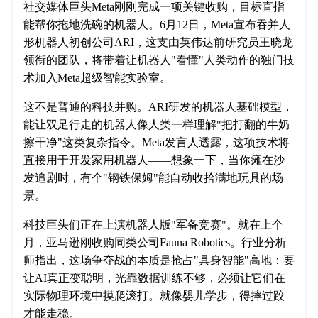
社交媒体巨头Meta刚刚完成一项关键收购，目标直指
能帮你拖地洗碗的机器人。6月12日，Meta宣布吞并人
形机器人初创公司ARI，这支由英伟达前研究员王晓龙
领衔的团队，将带着让机器人"看懂"人类动作的独门技
术加入Meta超级智能实验室。
这不是普通的科技并购。ARI研发的机器人基础模型，
能让双足行走的机器人像人类一样理解"把打翻的牛奶
擦干净"这类复杂指令。Meta发言人透露，这项技术将
直接用于开发家用机器人——想象一下，当你瘫在沙
发追剧时，有个"钢铁保姆"能自动收拾满地玩具的场
景。
科技巨头们正在上演机器人版"军备竞赛"。就在上个
月，亚马逊刚收购同类公司Fauna Robotics。行业分析
师指出，这场争夺战的本质是抢占"具身智能"高地：要
让AI真正变聪明，光靠数据训练不够，必须让它们在
实际物理环境中摸爬滚打。就像婴儿学步，得摔过跤
才能走稳。