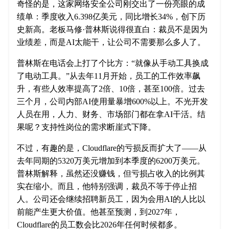
奇怪的是，这家网络安全公司刚交出了一份亮眼的成
绩单：季度收入6.398亿美元，同比增长34%，创下历
史新高。老板马修·普林斯说得很直白：裁员不是因为
业绩差，而是AI太能干，让公司不需要那么多人了。
普林斯在电话会上打了个比方：“就像从手动工具换成
了电动工具。”从去年11月开始，员工的工作效率飙
升，有些人效率提高了2倍、10倍，甚至100倍。过去
三个月，公司内部AI使用量暴增600%以上。不光开发
人员在用，人力、财务、市场部门都在拿AI干活。结
果呢？支持性岗位的需求断崖式下降。
不过，有趣的是，Cloudflare的亏损反而扩大了——从
去年同期的5320万美元增加到本季度的6200万美元。
普林斯解释，虽然还没赚钱，但亏损占收入的比例其
实在缩小。而且，他特别强调，裁员不等于停止招
人。公司还会继续招聘新员工，因为会用AI的人比以
前能产生更大价值。他甚至预测，到2027年，
Cloudflare的员工数会比2026年任何时候都多。