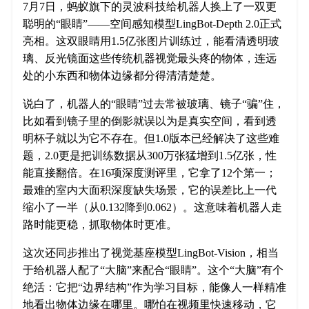
7月7日，蚂蚁旗下的灵波科技给机器人换上了一双更
聪明的“眼睛”——空间感知模型LingBot-Depth 2.0正式
亮相。这双眼睛用1.5亿张图片训练过，能看清透明玻
璃、反光镜面这些传统机器视觉最头疼的物体，连远
处的小东西和物体边缘都分得清清楚楚。
说白了，机器人的“眼睛”过去常被玻璃、镜子“骗”住，
比如看到镜子里的倒影就误以为是真实空间，看到透
明杯子就以为它不存在。但1.0版本已经解决了这些难
题，2.0更是把训练数据从300万张猛增到1.5亿张，性
能直接翻倍。在16项深度测评里，它拿了12个第一；
最难的室内大面积深度缺失场景，它的误差比上一代
缩小了一半（从0.132降到0.062）。这意味着机器人走
路时能更稳，抓取物体时更准。
这次还同步推出了视觉基座模型LingBot-Vision，相当
于给机器人配了“大脑”来配合“眼睛”。这个“大脑”有个
绝活：它把“边界结构”作为学习目标，能像人一样精准
地看出物体边缘在哪里。哪怕在视频里快速移动，它