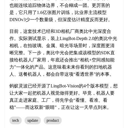
也能连续追踪物体边界，不会糊成一团。更厉害的
是，它只用了1.6亿张图片训练，比业界主流模型
DINOv3少一个数量级，但深度估计精度反而更好。
目前，这套技术已经和3D相机厂商奥比中光深度合
作。实际测试显示，装上LingBot-Depth 2.0的奥比中光
相机，在拍玻璃、金属、暗光等场景时，深度图更清
晰完整。下一步，奥比中光会把集成该模型的SDK直
接给机器人厂家用，年底还会推出“相机+空间感知能
力”一体化的产品。这意味着未来你看到的扫地机器
人、送餐机器人，都会自带这项“看透世界”的本事。
蚂蚁灵波已经开源了LingBot-Vision的4个版本模型，想
让大家一起把机器人视觉做得更好。毕竟，机器人要
真正走进家庭、工厂，得先学会“看懂、看准、看
稳”——而这双新“眼睛”，正在让这一天早点到来。
tech
update
product