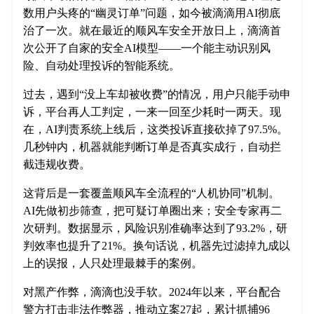
数用户头疼的“幽灵订单”问题，如今被滴滴用AI彻底
治了一次。就在最近的顺风车安全开放日上，滴滴首
次公开了自家的安全AI模型——一个能主动识别风
险、自动处理投诉的智能系统。
过去，遇到“没上车却被收费”的情况，用户只能手动申
诉，平台再人工判定，一来一回至少耗时一两天。现
在，AI判责系统上线后，这类投诉直接砍掉了97.5%。
几秒钟内，机器就能判断订单是否真实成行，自动拦
截违规收费。
这背后是一套覆盖顺风车全流程的“人机协同”机制。
AI先做初步筛查，把可疑订单圈出来；安全专家再二
次研判。数据显示，风险识别准确率达到了93.2%，研
判效率也提升了21%。换句话说，机器先过滤掉九成以
上的误报，人只处理最棘手的案例。
对黑产作弊，滴滴也没手软。2024年以来，平台配合
警方打击非法作弊器，推动立案27起，累计抓捕96