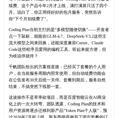
续费。这个产品今年2月才上线，满打满算只活了四个
月。说白了，你正用得好好的包月服务，突然告诉
你“下个月别续费了”。
Coding Plan当初主打的是“多模型随便切换”——开发者
点一下鼠标，就能在GLM-4.7、DeepSeek-V3.2这些主
流大模型之间来回换，还能深度兼容Cursor、Claude
Code这些程序员爱用的编程工具。听起来挺方便，但
为啥说停就停？
千帆团队给出的方案很直接：已经买了套餐的个人用
户，在当前服务周期内照常使用，但自动续费功能会
在公告发布30天后统一关停。套餐到期后，服务自然
结束，不搞突然下线那一套。
这波操作不是草率砍项目，而是百度智能云在AI商业
化上的一次大转弯。团队透露，Coding Plan的技术和
用户资源将逐步迁移到新产品“Token Plan个人版”，预
计2026年7月初上线。新东西彻底抛弃了固定套餐的订