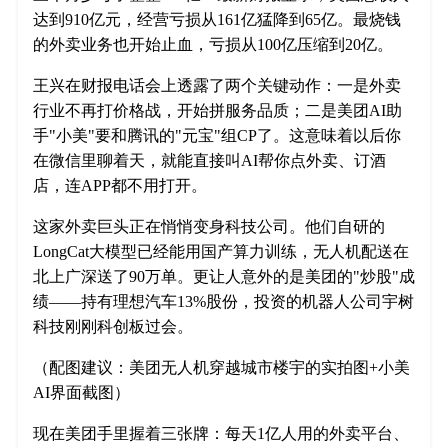
达到910亿元，经营亏损从161亿猛降到65亿。最烧钱
的外卖业务也开始止血，亏损从100亿压缩到20亿。
王兴在财报电话会上透露了两个关键动作：一是外卖
行业不再打价格战，开始拼服务品质；二是美团AI助
手"小美"要和腾讯的"元宝"组CP了。这意味着以后你
在微信里聊着天，就能直接叫AI帮你点外卖、订酒
店，连APP都不用打开。
这家外卖巨头正在悄悄变身科技公司。他们自研的
LongCat大模型已经能用国产算力训练，无人机配送在
北上广深送了90万单。更让人意外的是美团的"炒股"成
绩——持有理想汽车13%股份，投资的机器人公司宇树
科技刚刚科创板过会。
（配图建议：美团无人机穿越城市楼宇的实拍图+小美
AI界面截图）
现在美团手里握着三张牌：每天1亿人用的外卖平台、