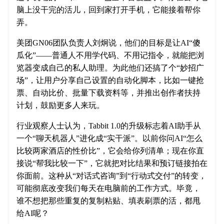
脑上没干完的活儿，回到家打开手机，它能接着帮你
弄。
美团GN06团队负责人刘炯说，他们的目标是让AI“傻
瓜化”——普通人不用学代码、不用记指令，就能把浏
览器变成自己的私人助理。为此他们还搞了个“妙招广
场”，让用户分享自己设置的自动化脚本，比如一键抢
票、自动比价、批量下载资料等，并推出创作者扶持
计划，鼓励更多人来玩。
行业观察人士认为，Tabbit 1.0的升级标志着AI助手从
一个“聊天机器人”进化成“实干派”。以前你问AI“怎么
比较两家酒店的性价比”，它会给你列清单；现在你直
接说“帮我比较一下”，它就把对比结果和预订链接拍在
你面前。这种从“对话式咨询”到“行动式交付”的转变，
可能彻底改变我们每天在电脑前的工作方式。毕竟，
谁不想把那些重复的复制粘贴、填表刷票的活，都甩
给AI呢？