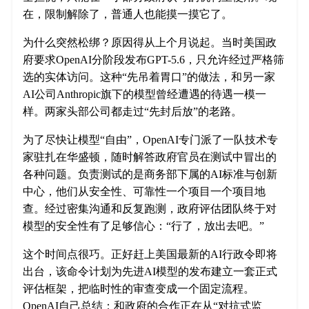
在，限制解除了，普通人也能摸一摸它了。
为什么突然松绑？原因得从上个月说起。当时美国政
府要求OpenAI分阶段发布GPT-5.6，只允许经过严格筛
选的实体访问。这种“先吊着胃口”的做法，和另一家
AI公司Anthropic旗下的模型曾经遭遇的待遇一模一
样。两家头部公司都走过“先封后放”的老路。
为了尽快让模型“自由”，OpenAI专门派了一队技术专
家驻扎在华盛顿，随时解答政府官员在测试中冒出的
各种问题。负责测试的是商务部下属的AI标准与创新
中心，他们从安全性、可靠性一个项目一个项目地
查。经过密集沟通和反复跑测，政府评估团队终于对
模型的安全性有了足够信心：“行了，放出去吧。”
这个时间点很巧。正好赶上美国最新的AI行政令即将
出台，该命令计划为先进AI模型的发布建立一套正式
评估框架，把临时性的审查变成一个固定流程。
OpenAI自己总结：和政府的合作正在从“对抗式监