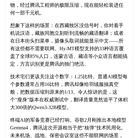
物，经过腾讯工程师的极限压缩，现在能轻松装进任
何一部千元机。
想象下这样的场景：在西藏牧区没信号时，你对着手
机说汉语，藏族同胞立刻听到流畅的藏语翻译；或者
在日本街头扫菜单，摄像头取词就能显示中文——所
有这些都不需要联网。Hy-MT模型支持的33种语言覆
盖了全球85%人口，连蒙古语、藏语等小众语言都能搞
定，方言识别更是腾讯的独门绝活。
技术宅们更该关注这个数字：1.25比特。普通AI模型每
个参数通常占用16比特，腾讯却像给羽绒服抽真空
般，把数据压缩到原来的1/13。令人惊讶的是，这
个"瘦身"版本在权威测试中，翻译质量竟然追平了体积
大300倍的Qwen3-32B模型。
终端AI的军备竞赛已经打响。谷歌2月刚推出本地模型
Gemma4，腾讯这次开源相当于把"核弹"技术民用化。
未来机场、战地、保密会议室这些不能联网的场景，