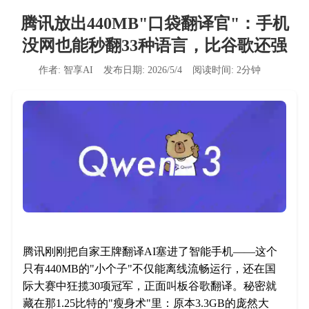
腾讯放出440MB"口袋翻译官"：手机
没网也能秒翻33种语言，比谷歌还强
作者:
智享AI
发布日期:
2026/5/4
阅读时间:
2
分钟
腾讯刚刚把自家王牌翻译AI塞进了智能手机——这个
只有440MB的"小个子"不仅能离线流畅运行，还在国
际大赛中狂揽30项冠军，正面叫板谷歌翻译。秘密就
藏在那1.25比特的"瘦身术"里：原本3.3GB的庞然大