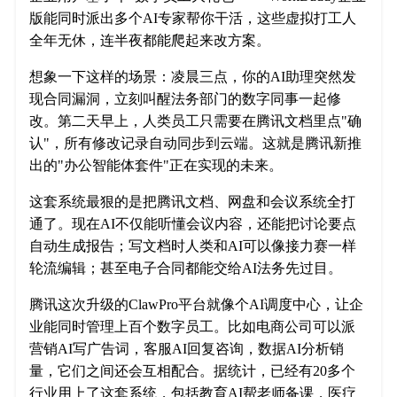
版能同时派出多个AI专家帮你干活，这些虚拟打工人
全年无休，连半夜都能爬起来改方案。
想象一下这样的场景：凌晨三点，你的AI助理突然发
现合同漏洞，立刻叫醒法务部门的数字同事一起修
改。第二天早上，人类员工只需要在腾讯文档里点"确
认"，所有修改记录自动同步到云端。这就是腾讯新推
出的"办公智能体套件"正在实现的未来。
这套系统最狠的是把腾讯文档、网盘和会议系统全打
通了。现在AI不仅能听懂会议内容，还能把讨论要点
自动生成报告；写文档时人类和AI可以像接力赛一样
轮流编辑；甚至电子合同都能交给AI法务先过目。
腾讯这次升级的ClawPro平台就像个AI调度中心，让企
业能同时管理上百个数字员工。比如电商公司可以派
营销AI写广告词，客服AI回复咨询，数据AI分析销
量，它们之间还会互相配合。据统计，已经有20多个
行业用上了这套系统，包括教育AI帮老师备课，医疗