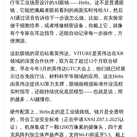
疗等工业场景设计的AI眼镜——Helix。这不是普通眼
镜，它能把佩戴者眼前看到的画面实时传给AI，然后
AI通过语音告诉你下一步该怎么做。比如，在实验室
做干细胞培养，或者维修精密设备，你戴上它，就像
有个专家在耳边指导，还能自动记录每一步操作，方
便溯源。
这款眼镜的背后站着英伟达。VITURE是英伟达在XR
领域的深度合作伙伴，双方花了超过12个月联合研
发。早在今年3月的英伟达GTC大会上，他们就已经展
示过在免疫疗法、材料科学等领域的应用。这次Helix
由英伟达提供AI算力支撑，眼镜能根据标准作业流程
实时指导，还能持续优化底层模型——也就是说，用
的越多，AI越懂你。
硬件配置上，Helix走的是工业级路线。镜片是全透明
的，符合工业安全标准（正在申请ANSI Z87.1-2025认
证）。机身集成了一颗1200万像素的摄像头，四个麦
克风阵列加立体声扬声器，支持Wi-Fi和蓝牙5.3。戴上