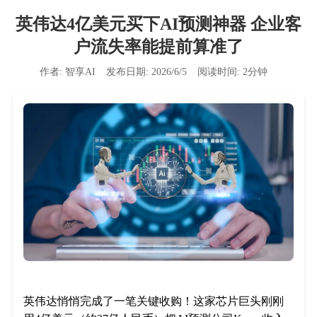
英伟达4亿美元买下AI预测神器 企业客
户流失率能提前算准了
作者:
智享AI
发布日期:
2026/6/5
阅读时间:
2
分钟
英伟达悄悄完成了一笔关键收购！这家芯片巨头刚刚