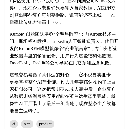
用4亿美元（约27亿人民币）把AI预测公司Kumo收入
囊中。现在企业老板们只要输入自家数据，AI就能立
刻算出哪些客户可能要跑路、谁可能还不上钱——准
确率比传统方法高出10%。
Kumo的创始团队堪称"全明星阵容"：前Airbnb技术掌
门、斯坦福AI教授、LinkedIn人工智能负责人。他们开
发的KumoRFM模型就像个"商业预言家"，专门分析企
业数据库里的销售记录、用户行为这些结构化数据。
DoorDash、Reddit等公司早就在用它预测业务风险。
这笔交易暴露了英伟达的野心——它不仅要卖显卡，
更要掌控整个AI产业链。过去几年英伟达收购了上百
家初创公司，这次把预测型AI收入囊中后，企业客户
从数据训练到最终应用都能在英伟达生态里完成。就
像给AI工厂装上了最后一组齿轮，现在整条生产线都
能自主运转了。
ai
tech
product