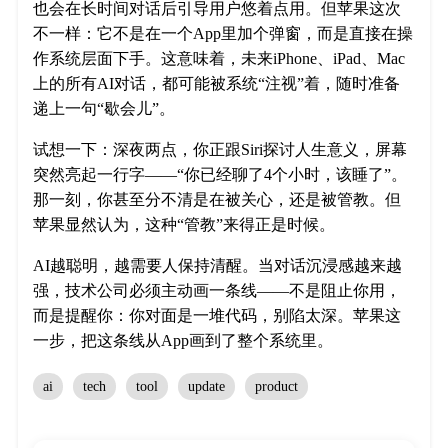
也会在长时间对话后引导用户悠着点用。但苹果这次
不一样：它不是在一个App里加个弹窗，而是直接在操
作系统层面下手。这意味着，未来iPhone、iPad、Mac
上的所有AI对话，都可能被系统“注视”着，随时准备
递上一句“歇会儿”。
试想一下：深夜两点，你正跟Siri探讨人生意义，屏幕
突然亮起一行字——“你已经聊了4个小时，该睡了”。
那一刻，你甚至分不清是在被关心，还是被管教。但
苹果显然认为，这种“管教”来得正是时候。
AI越聪明，越需要人保持清醒。当对话沉浸感越来越
强，技术公司必须主动画一条线——不是阻止你用，
而是提醒你：你对面是一堆代码，别陷太深。苹果这
一步，把这条线从App画到了整个系统里。
ai
tech
tool
update
product