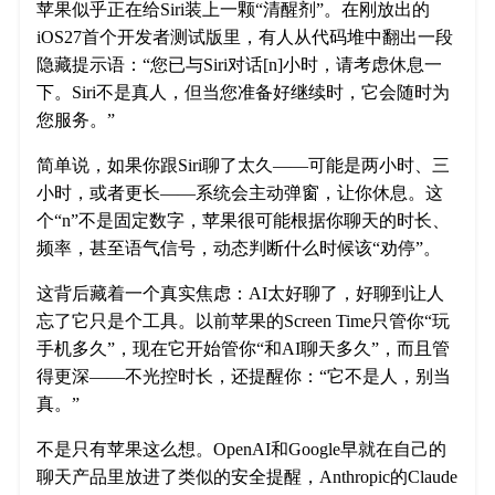
苹果似乎正在给Siri装上一颗“清醒剂”。在刚放出的
iOS27首个开发者测试版里，有人从代码堆中翻出一段
隐藏提示语：“您已与Siri对话[n]小时，请考虑休息一
下。Siri不是真人，但当您准备好继续时，它会随时为
您服务。”
简单说，如果你跟Siri聊了太久——可能是两小时、三
小时，或者更长——系统会主动弹窗，让你休息。这
个“n”不是固定数字，苹果很可能根据你聊天的时长、
频率，甚至语气信号，动态判断什么时候该“劝停”。
这背后藏着一个真实焦虑：AI太好聊了，好聊到让人
忘了它只是个工具。以前苹果的Screen Time只管你“玩
手机多久”，现在它开始管你“和AI聊天多久”，而且管
得更深——不光控时长，还提醒你：“它不是人，别当
真。”
不是只有苹果这么想。OpenAI和Google早就在自己的
聊天产品里放进了类似的安全提醒，Anthropic的Claude