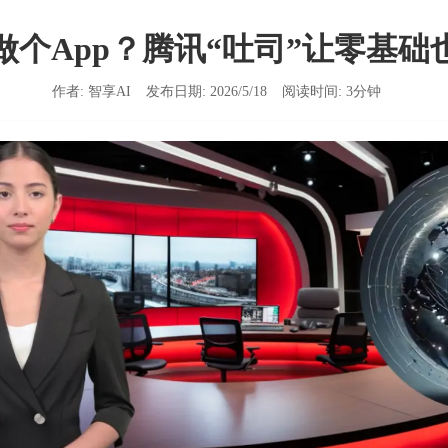
做个App？腾讯“吐司”让零基础
作者:
智享AI
发布日期:
2026/5/18
阅读时间:
3
分钟