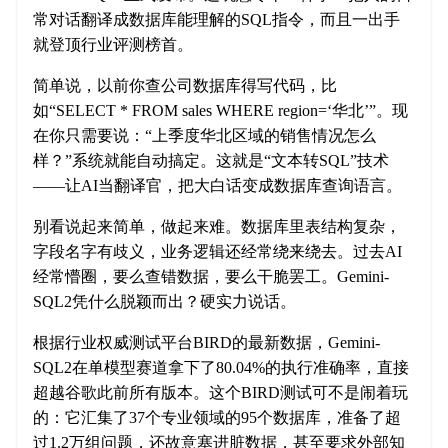
常对话翻译成数据库能理解的SQL指令，而且一出手
就登顶行业评测榜首。
简单说，以前你查公司数据库得写代码，比
如“SELECT * FROM sales WHERE region=‘华北’”。现
在你只需要说：“上季度华北区域的销售情况怎么
样？”系统就能自动搞定。这就是“文本转SQL”技术
——让AI当翻译官，把大白话变成数据库查询语言。
别看说起来简单，做起来难。数据库里表结构复杂，
字段名字有歧义，业务逻辑还经常绕来绕去。过去AI
经常懵圈，要么查错数据，要么干脆罢工。Gemini-
SQL2凭什么脱颖而出？硬实力说话。
根据行业权威测试平台BIRD的最新数据，Gemini-
SQL2在单模型赛道拿下了80.04%的执行准确率，直接
超越谷歌此前所有版本。这个BIRD测试可不是闹着玩
的：它汇集了37个专业领域的95个数据库，准备了超
过1.2万组问题，还故意塞进脏数据，甚至要求外部知