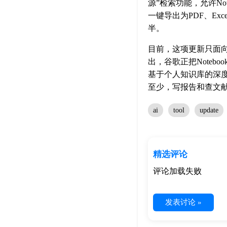
源”检索功能，允许No
一键导出为PDF、E
半。
目前，这项更新只面向拥有
出，谷歌正把Noteb
基于个人知识库的深
至少，写报告和查文
ai
tool
update
精选评论
评论加载失败
发表讨论 »