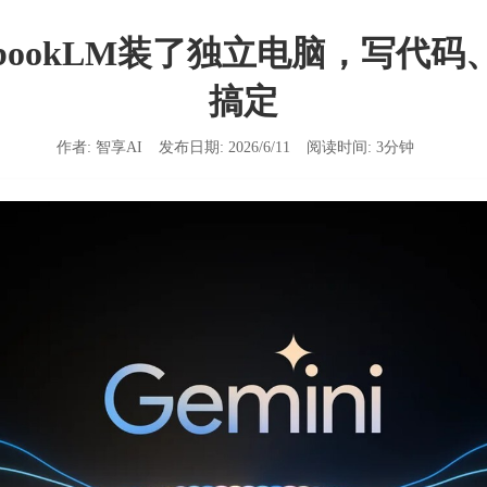
ebookLM装了独立电脑，写代
搞定
作者:
智享AI
发布日期:
2026/6/11
阅读时间:
3
分钟