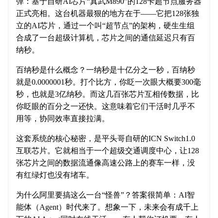
弹：基于自研AI芯片“真武M890”的128卡超节点服务器
正式亮相。这台机器最狠的地方在于——它把128张独
立的AI芯片，通过一个叫“超节点”的架构，硬生生组
合成了一台超级计算机，芯片之间的通信延迟只有百
纳秒。
百纳秒是什么概念？一纳秒是十亿分之一秒，百纳秒
就是0.0000001秒。打个比方，你眨一次眼大概要300毫
秒，也就是3亿纳秒。而这几百张芯片互相传数据，比
你眨眼的百分之一还快。这意味着它们干活时几乎不
用等，协同效率直接拉满。
这套系统的核心秘密，是平头哥自研的ICN Switch1.0
互联芯片。它就相当于一个超级交通调度中心，让128
张芯片之间的数据流通像高速公路上的赛车一样，没
有红绿灯也没有堵车。
为什么阿里要搞这么一台“怪兽”？答案很简单：AI智
能体（Agent）时代来了。想象一下，未来会有成千上