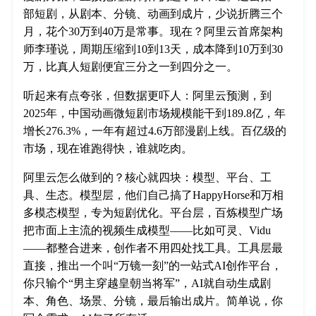
部短剧，从剧本、分镜、动画到成片，少说折腾三个
月，花个30万到40万是常事。现在？阿里云首席架构
师李瑾说，周期压缩到10到13天，成本降到10万到30
万，比真人短剧便宜三分之一到四分之一。
听起来有点夸张，但数据更吓人：阿里云预测，到
2025年，中国动画微短剧市场规模能干到189.8亿，年
增长276.3%，一年有超过4.6万部漫剧上线。百亿级的
市场，现在谁跑得快，谁就吃肉。
阿里云怎么做到的？核心就四块：模型、平台、工
具、生态。模型层，他们自己搞了HappyHorse和万相
多模态模型，专为短剧优化。平台层，百炼模型广场
把市面上主流的视频生成模型——比如可灵、Vidu
——都整合进来，创作者不用四处找工具。工具层最
直接，推出一个叫“万镜一刻”的一站式AI创作平台，
你只输个“男主穿越皇朝当将军”，AI就自动生成剧
本、角色、场景、分镜，最后输出成片。简单说，你