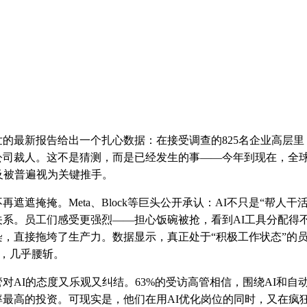
的最新报告给出一个扎心数据：在接受调查的825名企业高层里，
公司裁人。这不是猜测，而是已经发生的事——今年到现在，全
普及被普遍视为关键推手。
遮遮掩掩。Meta、Block等巨头公开承认：AI不只是“帮人干
关系。员工们感受更强烈——担心饭碗被抢，看到AI工具分配得
，直接拖垮了生产力。数据显示，真正处于“积极工作状态”的员工
%，几乎腰斩。
对AI的态度又乐观又纠结。63%的受访高管相信，围绕AI和自
最高的投资。可现实是，他们在用AI优化岗位的同时，又在疯