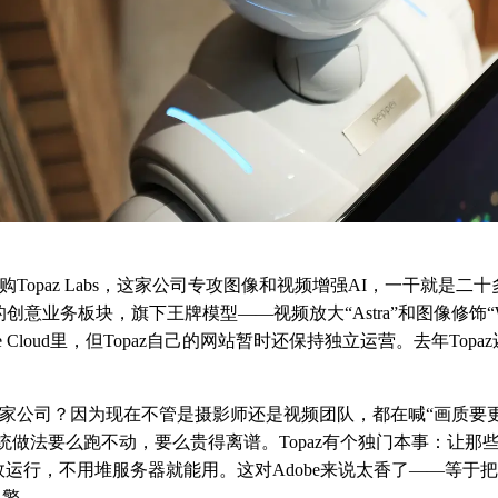
收购Topaz Labs，这家公司专攻图像和视频增强AI，一干就是
be的创意业务板块，旗下王牌模型——视频放大“Astra”和图像修饰“W
和Creative Cloud里，但Topaz自己的网站暂时还保持独立运营。去年T
买这家公司？因为现在不管是摄影师还是视频团队，都在喊“画质要
统做法要么跑不动，要么贵得离谱。Topaz有个独门本事：让那些
运行，不用堆服务器就能用。这对Adobe来说太香了——等于把自己
引擎。