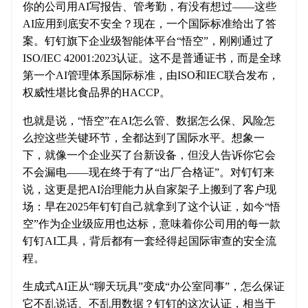
你的公司用AI写报告、管考勤，有没有想过——这些
AI应用到底安不安全？现在，一个国际标准给出了答
案。钉钉旗下企业级智能体平台“悟空”，刚刚通过了
ISO/IEC 42001:2023认证。这不是普通证书，而是全球
第一个AI管理体系国际标准，由ISO和IEC联合发布，
权威性堪比食品界的HACCP。
也就是说，“悟空”在AI怎么管、数据怎么保、风险怎
么控这些关键环节，全都达到了国际水平。想象一
下，就像一个企业买了台新设备，但没人告诉你它会
不会漏电——现在终于有了“出厂合格证”。对钉钉来
说，这更是把AI治理能力从自家架子上搬到了客户现
场：早在2025年钉钉自己就拿到了这个认证，如今“悟
空”作为企业级应用也达标，意味着你公司用的每一款
钉钉AI工具，背后都有一套经得起国际审查的安全流
程。
生成式AI正从“聊天玩具”变成“办公室同事”，怎么保证
它不乱说话、不乱用数据？钉钉的这次认证，相当于