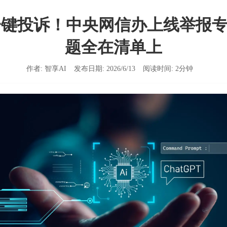
一键投诉！中央网信办上线举报专
题全在清单上
作者:
智享AI
发布日期:
2026/6/13
阅读时间:
2
分钟