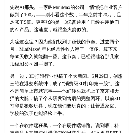
先说AI那头。一家叫MiniMax的公司，悄悄把企业客户
做到了100万——别小看这个数，半年之前才20万，足
足涨了5倍。更夸张的是，3亿普通用户已经在用他们
的AI产品。这速度，就跟坐火箭似的。
为啥这么猛？因为他们找到了赚钱的节奏。过去两个
月，MiniMax的年化经常性收入翻了一倍多。算下来，
每60天收入就能翻一番。这节奏，已经跟硅谷那几家
顶级AI公司掰手腕了。
另一边，3D打印行业也搞了个大新闻。5月29日，创想
三维在港交所敲钟，成了“消费级3D打印第一股”。这
不是简单上市就完事——他们转头就抱上了京东和天
猫的大腿，搞了个从研发到售后的完整闭环。以前3D
打印是极客玩具，现在他们要玩真的：让普通家庭、
学校的孩子也能轻松上手。
一个在软件端狂飙，一个在硬件端铺路。说到底，科
技产品正在加速钻进我们的日常生活。AI不再是PPT里