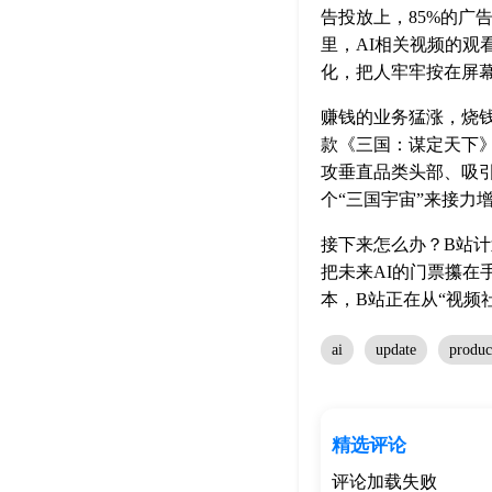
告投放上，85%的广
里，AI相关视频的观
化，把人牢牢按在屏幕
赚钱的业务猛涨，烧钱
款《三国：谋定天下
攻垂直品类头部、吸
个“三国宇宙”来接力
接下来怎么办？B站计
把未来AI的门票攥在
本，B站正在从“视频
ai
update
produc
精选评论
评论加载失败