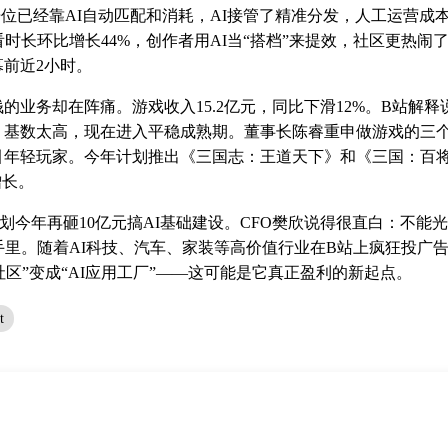
告位已经靠AI自动匹配和消耗，AI接管了精准分发，人工运营成
看时长环比增长44%，创作者用AI当“搭档”来提效，社区更热闹
前近2小时。
的业务却在阵痛。游戏收入15.2亿元，同比下滑12%。B站解
》基数太高，现在进入平稳成熟期。董事长陈睿重申做游戏的三
引年轻玩家。今年计划推出《三国志：王道天下》和《三国：百
增长。
划今年再砸10亿元搞AI基础建设。CFO樊欣说得很直白：不能
手里。随着AI科技、汽车、家装等高价值行业在B站上疯狂投广告
社区”变成“AI应用工厂”——这可能是它真正盈利的新起点。
t