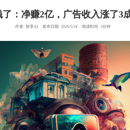
钱了：净赚2亿，广告收入涨了3成
作者:
智享AI
发布日期:
2026/5/24
阅读时间:
3
分钟