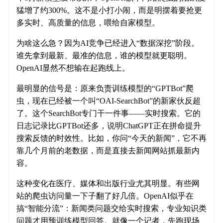
猛增了约300%。这不是小打小闹，而是明摆着要抢更
多实时、高质量的信息，喂给自家模型。
为啥这么急？因为AI竞争已经进入“数据深挖”阶段。
谁先拿到最新、最准的信息，谁的模型就更聪明。
OpenAI显然不想输在起跑线上。
最明显的信号是：原来负责训练模型的“GPTBot”爬
虫，现在已经被一个叫“OAI-SearchBot”的新家伙反超
了。这个SearchBot专门干一件事——实时搜索。它的
日志记录比GPTBot还多，说明ChatGPT正在拼命提升
搜索反馈的时效性。比如，你问“今天的新闻”，它不再
靠几个月前的老数据，而是直接去新闻网站抓最新内
容。
这种变化在医疗、媒体和出版行业尤其明显。有些网
站的爬虫访问量一下子翻了好几倍。OpenAI似乎在
搞“智能分流”：新闻类问题交给实时搜索，专业知识类
问题才用预训练模型回答。就像一个记者，先跑现场