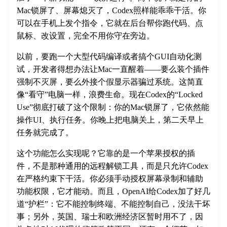
Mac锁屏了、屏幕熄灭了，Codex照样能乖乖干活。你
可以在手机上发个指令，它就在后台帮你跑代码、点
鼠标、改设置，完全不用你守在旁边。
以前，要跑一个大型代码编译或者搞个GUI自动化测
试，开发者得想办法让Mac一直醒着——要么装个插件
强制不灭屏，要么外接个假显示器骗过系统。这简直
像“看守”电脑一样，浪费生命。现在Codex的“Locked
Use”彻底打破了这个限制：你的Mac锁屏了，它依然能
操作UI、执行任务。你晚上把电脑关上，第二天早上
任务就完成了。
这个功能怎么实现呢？它靠的是一个苹果授权的插
件，不是那种通用的远程解锁工具，而是只允许Codex
在严格约束下干活。你必须手动授权屏幕录制和辅助
功能权限，它才能动。而且，OpenAI给Codex加了好几
道“护栏”：它不能控制终端、不能控制自己，没法干坏
事；另外，英国、瑞士和欧洲经济区暂时用不了，因