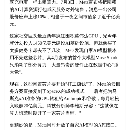
享充电宝一样出租算力。7月3日，Meta宣布将把囤积
的AI计算资源打包成云服务对外销售，消息一出公司
股价应声上涨10%，相当于一夜之间市值多了近千亿美
元。
这家社交巨头最近两年疯狂囤积英伟达GPU，光今年
就计划投入1450亿美元建设AI基础设施。但就像买了
太多健身卡却去不了几次，Meta发现自家AI模型根本
用不完这些芯片。其4月发布的首个大模型Muse Spark
只消耗了部分算力，大量昂贵的硬件正在数据中心"睡
大觉"。
现在，这些闲置芯片要开始"打工赚钱"了。Meta的云服
务方案直接复刻了SpaceX的成功模式——后者把为马
斯克xAI准备的GPU转租给Anthropic和谷歌，每月轻松
入账超20亿美元。科技分析师李维斯形容："这就像在
算力饥荒时期开了一家芯片当铺。"
更精妙的是，Meta同时开放了自家AI模型的API接口。