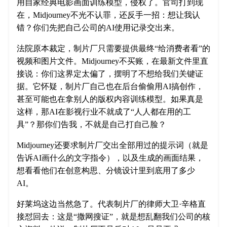
用自家经典电影画面训练模型，侵权了。官司打到现
在，Midjourney不光不认罪，还反手一招：想让我认
错？你们先把自己公司的AI使用记录交出来。
法院原本裁定，制片厂只需要提供最终“给消费者看”的
视频和图片文件。Midjourney不买账，在最新文件里直
接说：你们这界定太偏了，摆明了不想给我们关键证
据。它怀疑，制片厂自己也在后台偷偷用AI搞创作，
甚至可能也在拿别人的版权内容训练模型。如果真是
这样，那AI在影视行业不就成了“人人都在用的工
具”？那你们告我，不就是自己打自己脸？
Midjourney还要求制片厂交出全部用过的提示词（就是
告诉AI画什么的文字指令），以及生成的画面结果，
想看看他们在创意构思、分镜设计里到底用了多少
AI。
好莱坞这边当然急了。代表制片厂的律师大卫·辛格直
接怼回去：这是“撒网搜证”，就是想乱翻我们公司的核