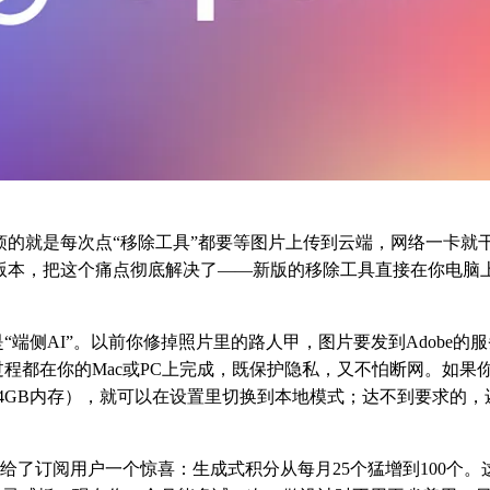
图，最烦的就是每次点“移除工具”都要等图片上传到云端，网络一卡就干
p 27.7版本，把这个痛点彻底解决了——新版的移除工具直接在你电
“端侧AI”。以前你修掉照片里的路人甲，图片要发到Adobe的
程都在你的Mac或PC上完成，既保护隐私，又不怕断网。如果你
片、24GB内存），就可以在设置里切换到本地模式；达不到要求的
be还给了订阅用户一个惊喜：生成式积分从每月25个猛增到100个