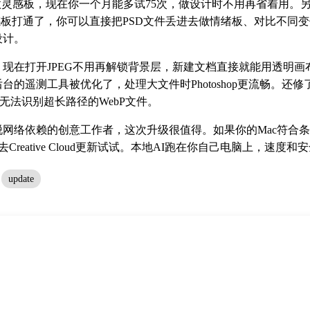
成图像、做灵感板，现在你一个月能多试75次，做设计时不用再省着用
irefly灵感板打通了，你可以直接把PSD文件丢进去做情绪板、对比不
设计。
现在打开JPEG不用再解锁背景层，新建文档直接就能用透明画
的遥测工具被优化了，处理大文件时Photoshop更流畅。还修了一
和无法识别超长路径的WebP文件。
络依赖的创意工作者，这次升级很值得。如果你的Mac符合条件（M
Creative Cloud更新试试。本地AI跑在你自己电脑上，速度
update