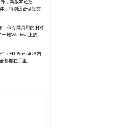
。另外，新版本还把
同变体，特别适合做社交
布；保存网页用的旧对
堆Windows上的
1 Pro+24GB内
和安全都握在手里。