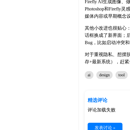
Firefly AI生
Photoshop和F
媒体内容或早期概念
其他小改进也很贴心：
话框换成了新界面；后台
Bug，比如启动冲突
对于重视隐私、想摆脱网
存+最新系统），赶紧去
ai
design
tool
精选评论
评论加载失败
发表讨论 »