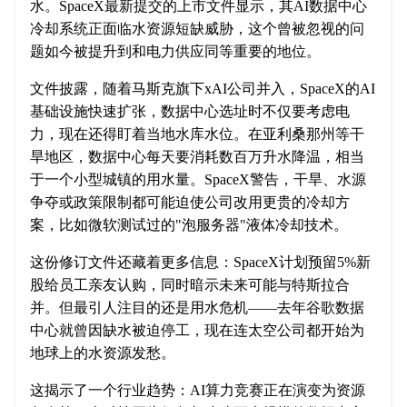
水。SpaceX最新提交的上市文件显示，其AI数据中心
冷却系统正面临水资源短缺威胁，这个曾被忽视的问
题如今被提升到和电力供应同等重要的地位。
文件披露，随着马斯克旗下xAI公司并入，SpaceX的AI
基础设施快速扩张，数据中心选址时不仅要考虑电
力，现在还得盯着当地水库水位。在亚利桑那州等干
旱地区，数据中心每天要消耗数百万升水降温，相当
于一个小型城镇的用水量。SpaceX警告，干旱、水源
争夺或政策限制都可能迫使公司改用更贵的冷却方
案，比如微软测试过的"泡服务器"液体冷却技术。
这份修订文件还藏着更多信息：SpaceX计划预留5%新
股给员工亲友认购，同时暗示未来可能与特斯拉合
并。但最引人注目的还是用水危机——去年谷歌数据
中心就曾因缺水被迫停工，现在连太空公司都开始为
地球上的水资源发愁。
这揭示了一个行业趋势：AI算力竞赛正在演变为资源